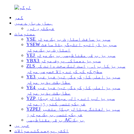
گھر
ہمارے بارے میں
فیکٹری ٹور
مصنوعات
YSE سیریز سافٹ اسٹارٹ بریک موٹر
YSEW سیریز ڈرائیو انٹیگریٹڈ سافٹ
اسٹارٹ بریک موٹر
YEJ سیریز برقی مقناطیسی بریک موٹر
YBX3 سیریز دھماکہ پروف موٹر
ZLS سیریز کا براہ راست لنک سخت دانت کی
سطح کو کم کرنے والا خصوصی موٹر
YE3 سیریز اعلی کارکردگی تین فیز غیر
مطابقت پذیر موٹر
YE4 سیریز اعلی کارکردگی تین فیز غیر
مطابقت پذیر موٹر
YZP سیریز لہرانے والی میٹالرجیکل
فریکوئنسی کنورژن موٹر
YZPEJ سیریز لفٹنگ میٹالرجیکل متغیر
فریکوئنسی بریک موٹرز
برقی مقناطیسی AC بریک
خبریں
اکثر پوچھے گئے سوالات