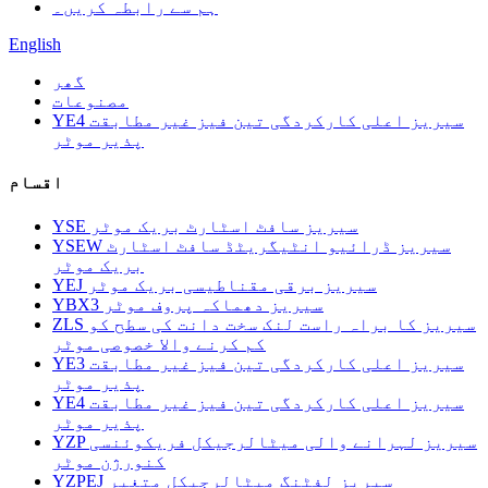
ہم سے رابطہ کریں۔
English
گھر
مصنوعات
YE4 سیریز اعلی کارکردگی تین فیز غیر مطابقت
پذیر موٹر
اقسام
YSE سیریز سافٹ اسٹارٹ بریک موٹر
YSEW سیریز ڈرائیو انٹیگریٹڈ سافٹ اسٹارٹ
بریک موٹر
YEJ سیریز برقی مقناطیسی بریک موٹر
YBX3 سیریز دھماکہ پروف موٹر
ZLS سیریز کا براہ راست لنک سخت دانت کی سطح کو
کم کرنے والا خصوصی موٹر
YE3 سیریز اعلی کارکردگی تین فیز غیر مطابقت
پذیر موٹر
YE4 سیریز اعلی کارکردگی تین فیز غیر مطابقت
پذیر موٹر
YZP سیریز لہرانے والی میٹالرجیکل فریکوئنسی
کنورژن موٹر
YZPEJ سیریز لفٹنگ میٹالرجیکل متغیر