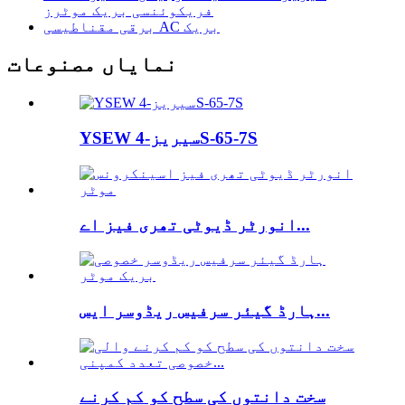
فریکوئنسی بریک موٹرز
برقی مقناطیسی AC بریک
نمایاں مصنوعات
YSEW سیریز-4S-65-7S
انورٹر ڈیوٹی تھری فیز اے...
ہارڈ گیئر سرفیس ریڈوسر ایس...
سخت دانتوں کی سطح کو کم کرنے