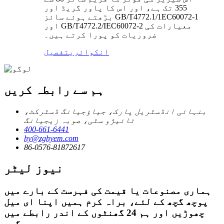
355 تک ہے، اور اس کا پاور گریڈ اور
بڑھتے ہوئے سائز GB/T4772.1/1EC60072-1
اور GB/T4772.2/IEC60072-2 معیارات کی
ضروریات کو پورا کرتے ہیں۔
انکوائری
تفصیل
ہم سے رابطہ کریں
بنہائی انڈسٹریل پارک، جیاؤجیانگ ڈسٹرکٹ،
تائیژو سٹی، صوبہ زیجیانگ
400-661-6441
hy@zghyem.com
86-0576-81872617
نیوز لیٹر
ہماری مصنوعات یا قیمت کی فہرست کے بارے میں
پوچھ گچھ کے لئے، براہ کرم ہمیں اپنا ای میل
چھوڑیں اور ہم 24 گھنٹوں کے اندر رابطے میں
رہیں گے۔