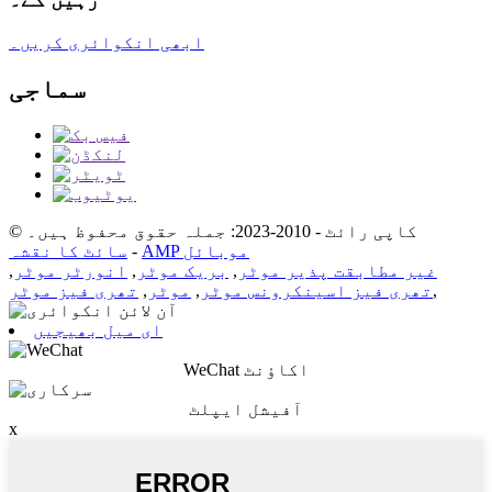
ابھی انکوائری کریں۔
سماجی
© کاپی رائٹ - 2010-2023: جملہ حقوق محفوظ ہیں۔
AMP موبائل
-
سائٹ کا نقشہ
غیر مطابقت پذیر موٹر
,
بریک موٹر
,
انورٹر موٹر
,
,
تھری فیز اسینکرونس موٹر
,
موٹر
,
تھری فیز موٹر
ای میل بھیجیں
WeChat اکاؤنٹ
آفیشل ایپلٹ
x