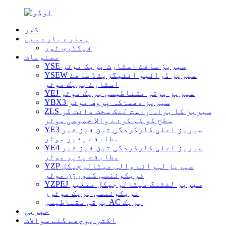
گھر
ہمارے بارے میں
فیکٹری ٹور
مصنوعات
YSE سیریز سافٹ اسٹارٹ بریک موٹر
YSEW سیریز ڈرائیو انٹیگریٹڈ سافٹ
اسٹارٹ بریک موٹر
YEJ سیریز برقی مقناطیسی بریک موٹر
YBX3 سیریز دھماکہ پروف موٹر
ZLS سیریز کا براہ راست لنک سخت دانت کی
سطح کو کم کرنے والا خصوصی موٹر
YE3 سیریز اعلی کارکردگی تین فیز غیر
مطابقت پذیر موٹر
YE4 سیریز اعلی کارکردگی تین فیز غیر
مطابقت پذیر موٹر
YZP سیریز لہرانے والی میٹالرجیکل
فریکوئنسی کنورژن موٹر
YZPEJ سیریز لفٹنگ میٹالرجیکل متغیر
فریکوئنسی بریک موٹرز
برقی مقناطیسی AC بریک
خبریں
اکثر پوچھے گئے سوالات