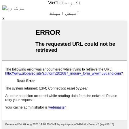
WeChat اکاؤنٹ
آفیشل ایپلٹ
x