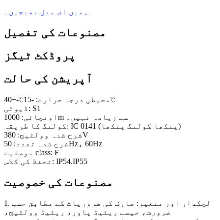
ہمیں ای میل بھیجیں۔
مصنوعات کی تفصیل
پروڈکٹ ٹیگز
آپریشن کی حالت
محیطی درجہ حرارت: -15℃-+40℃
ڈیوٹی: S1
اونچائی: 1000m سے زیادہ نہیں۔
کولنگ کا طریقہ: IC 0141 (پنکھا کولنگ پنکھا)
شرح شدہ وولٹیج: 380V
شرح شدہ تعدد: 50Hz، 60Hz
موصلیت c!ass: F
تحفظ کی کلاس: IP54.IP55
مصنوعات کی خصوصیت
1. لچکدار اور متغیر: صارف کی ضروریات کے مطابق حسب
ضرورت، جیسے ریٹیڈ پاور، ریٹیڈ وولٹیج،