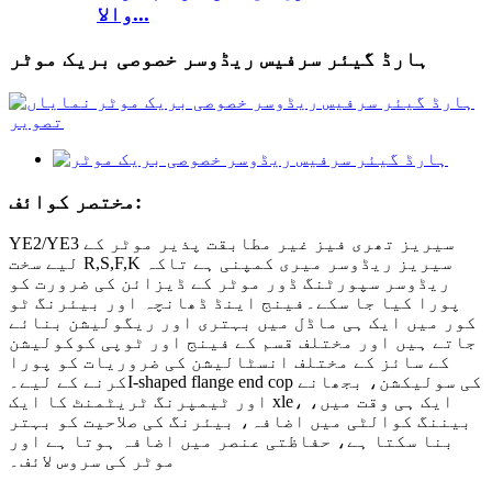
والا...
ہارڈ گیئر سرفیس ریڈوسر خصوصی بریک موٹر
مختصر کوائف:
YE2/YE3 سیریز تھری فیز غیر مطابقت پذیر موٹر کے
لیے سخت R,S,F,K سیریز ریڈوسر میری کمپنی ہے تاکہ
ریڈوسر سپورٹنگ ڈور موٹر کے ڈیزائن کی ضرورت کو
پورا کیا جا سکے۔فینج اینڈ ڈھانچہ اور بیئرنگ ٹو
کور میں ایک ہی ماڈل میں بہتری اور ریگولیشن بنائے
جاتے ہیں اور مختلف قسم کے فینج اور ٹوپی کوکولیشن
کے سائز کے مختلف انسٹالیشن کی ضروریات کو پورا
کرنے کے لیے۔I-shaped flange end cop کی سولیکشن، بجھانے
اور ٹیمپرنگ ٹریٹمنٹ کا ایک xle، ایک ہی وقت میں،
بیننگ کوالٹی میں اضافہ، بیئرنگ کی صلاحیت کو بہتر
بنا سکتا ہے، حفاظتی عنصر میں اضافہ ہوتا ہے اور
موٹر کی سروس لائف۔