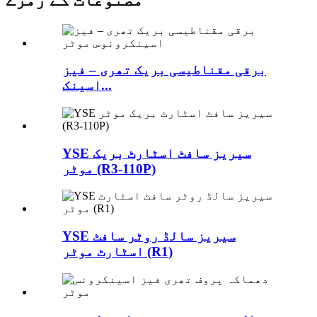
برقی مقناطیسی بریک تھری – فیز
اسینک...
YSE سیریز سافٹ اسٹارٹ بریک
موٹر (R3-110P)
YSE سیریز سالڈ روٹر سافٹ
اسٹارٹ موٹر (R1)