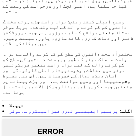
فریکوئنسی، پول نمبر اور دیگر پیرامیٹرز کو منتخب
کیا جا سکتا ہے، اعلی لچک اور درخواست کی وسعت کے
ساتھ۔
2. وسیع ایپلی کیشن رینج: براہ راست جڑے ہوئے سخت
دانتوں کو کم کرنے والے کے لیے وقف شدہ بریک موٹر
مختلف صنعتی مواقع کے لیے موزوں ہے، جیسے پروڈکشن
لائنز اور دھات کاری، کاغذ سازی، پاور، سیمنٹ وغیرہ
میں میکانکی آلات۔
مختصراً، سخت دانتوں کی سطح کو کم کرنے والے سے براہ
راست منسلک موٹر کے طور پر، سخت دانتوں کی سطح کو
کم کرنے والے کے لیے براہ راست متغیر فریکوئنسی
موٹر میں حفاظت، وشوسنییتا، اعلی کارکردگی اور
آسان دیکھ بھال کی خصوصیات ہیں۔اس میں مضبوط
وشوسنییتا اور وسیع موافقت ہے، اور بڑے پیمانے پر
صنعتوں جیسے کرین اور میٹالرجیکل آلات میں استعمال
ہوتا ہے۔
پچھلا:
اگلے:
پریمیم ایفیشنسی تھری فیز اسینکرونس موٹر