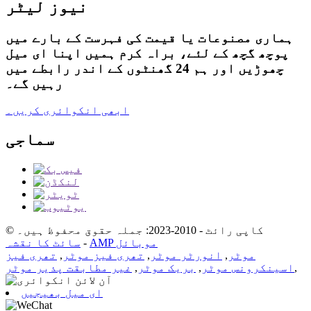
نیوز لیٹر
ہماری مصنوعات یا قیمت کی فہرست کے بارے میں
پوچھ گچھ کے لئے، براہ کرم ہمیں اپنا ای میل
چھوڑیں اور ہم 24 گھنٹوں کے اندر رابطے میں
رہیں گے۔
ابھی انکوائری کریں۔
سماجی
© کاپی رائٹ - 2010-2023: جملہ حقوق محفوظ ہیں۔
AMP موبائل
-
سائٹ کا نقشہ
موٹر
,
انورٹر موٹر
,
تھری فیز موٹر
,
تھری فیز
,
اسینکرونس موٹر
,
بریک موٹر
,
غیر مطابقت پذیر موٹر
ای میل بھیجیں