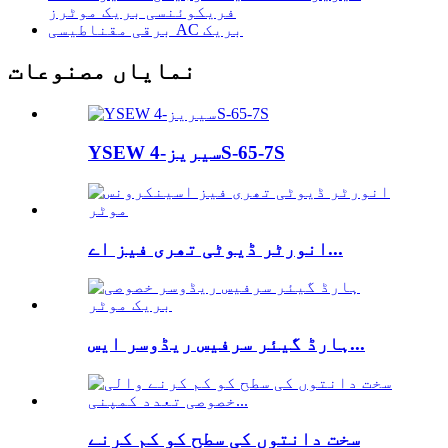
فریکوئنسی بریک موٹرز
برقی مقناطیسی AC بریک
نمایاں مصنوعات
YSEW سیریز-4S-65-7S
انورٹر ڈیوٹی تھری فیز اے...
ہارڈ گیئر سرفیس ریڈوسر ایس...
سخت دانتوں کی سطح کو کم کرنے