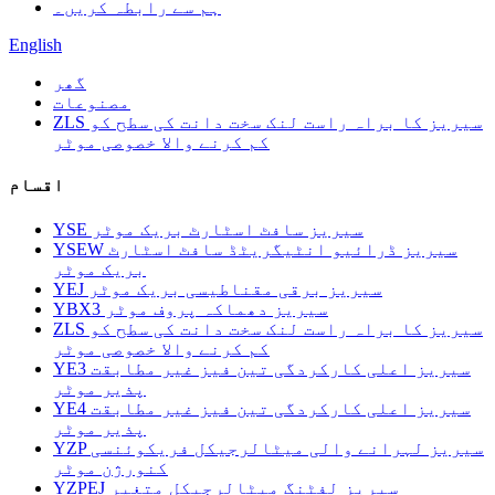
ہم سے رابطہ کریں۔
English
گھر
مصنوعات
ZLS سیریز کا براہ راست لنک سخت دانت کی سطح کو
کم کرنے والا خصوصی موٹر
اقسام
YSE سیریز سافٹ اسٹارٹ بریک موٹر
YSEW سیریز ڈرائیو انٹیگریٹڈ سافٹ اسٹارٹ
بریک موٹر
YEJ سیریز برقی مقناطیسی بریک موٹر
YBX3 سیریز دھماکہ پروف موٹر
ZLS سیریز کا براہ راست لنک سخت دانت کی سطح کو
کم کرنے والا خصوصی موٹر
YE3 سیریز اعلی کارکردگی تین فیز غیر مطابقت
پذیر موٹر
YE4 سیریز اعلی کارکردگی تین فیز غیر مطابقت
پذیر موٹر
YZP سیریز لہرانے والی میٹالرجیکل فریکوئنسی
کنورژن موٹر
YZPEJ سیریز لفٹنگ میٹالرجیکل متغیر