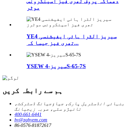
دھماکہ پروف تھری فیز اسینکرونس
موٹر
YE4 سیریز الٹرا ہائی ایفیشنسی
تھری فیز جیسا کہ...
YSEW سیریز-4S-65-7S
ہم سے رابطہ کریں
بنہائی انڈسٹریل پارک، جیاؤجیانگ ڈسٹرکٹ،
تائیژو سٹی، صوبہ زیجیانگ
400-661-6441
hy@zghyem.com
86-0576-81872617