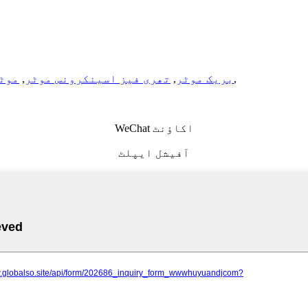
,
بریک موٹر
,
تھری فیز اسینکرونس موٹر
,
موٹ
WeChat اکاؤنٹ
آفیشل ایپلٹ