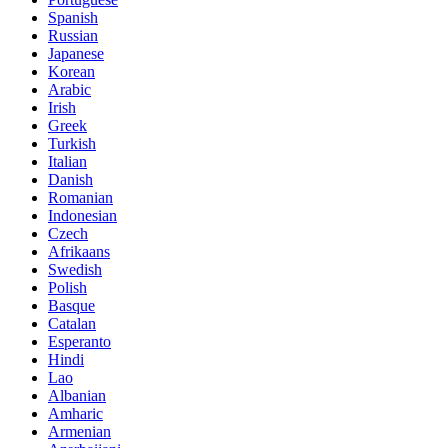
Spanish
Russian
Japanese
Korean
Arabic
Irish
Greek
Turkish
Italian
Danish
Romanian
Indonesian
Czech
Afrikaans
Swedish
Polish
Basque
Catalan
Esperanto
Hindi
Lao
Albanian
Amharic
Armenian