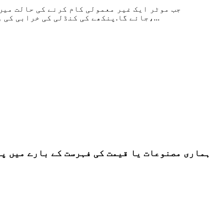
جب موٹر ایک غیر معمولی کام کرنے کی حالت میں
جائے گا.پنکھے کی کنڈلی کی خرابی کی وجوہات یہ ہیں: فیز کا نقصان، شارٹ سرکٹ، کوائل گراؤنڈ، اوور لوڈ، روٹر لاک، وولٹیج کا عدم توازن،...
ہماری مصنوعات یا قیمت کی فہرست کے بارے میں پوچھ گچھ کے لئے، ب