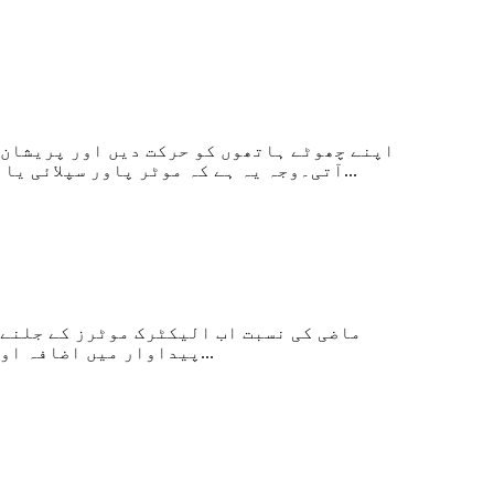
آتی۔وجہ یہ ہے کہ موٹر پاور سپلائی یا وائنڈنگ میں دو فیز یا تھری فیز اوپن سرکٹ ہوتا ہے۔پہلے سپلائی وولٹیج کی جانچ کریں۔اگر وہاں ہے...
پیداوار میں اضافہ اور کم حجم دونوں کی ضرورت ہوتی ہے، تاکہ نئی موٹر کی تھرمل صلاحیت کم سے کم ہوتی جا رہی ہے، اور اوو...