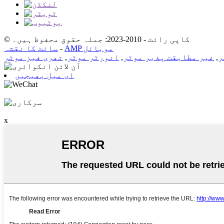
© کاپی رائٹ - 2010-2023: جملہ حقوق محفوظ ہیں۔
AMP موبائل
-
سائٹ کا نقشہ
ر
,
غیر مطابقت پذیر موٹر
,
انورٹر موٹر
,
تھری فیز موٹر
ای میل بھیجیں
x