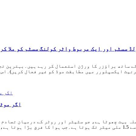
ڈ سسٹم اور ایک مربوط واٹر کولنگ سسٹم کو ملا کر
رنیٹ ایکسپلورر میں مطابقت موڈ کو غیر فعال کریں)۔اس 
اگر موٹر
موٹروں میں، ہوا کا فرق عام طور پر 0.2 ملی میٹر سے 1.5 ملی میٹر تک ہوتا ہے۔جب