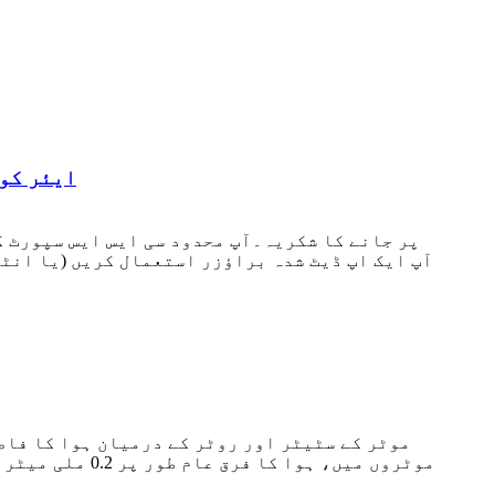
ایئر کول
آپ ایک اپ ڈیٹ شدہ براؤزر استعمال کریں (یا انٹ