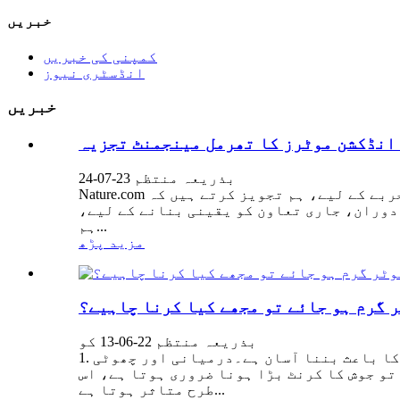
خبریں
کمپنی کی خبریں
انڈسٹری نیوز
خبریں
 انڈکشن موٹرز کا تھرمل مینجمنٹ تجزیہ
بذریعہ منتظم 23-07-24
Nature.com پر جانے کا شکریہ۔آپ محدود سی ایس ایس سپورٹ کے ساتھ براؤزر کا ورژن استعمال کر رہے ہیں۔بہترین تجربے کے لیے، ہم تجویز کرتے ہیں کہ
دوران، جاری تعاون کو یقینی بنانے کے لیے،
ہم...
مزید پڑھ
 گرم ہو جائے تو مجھے کیا کرنا چاہیے؟
بذریعہ منتظم 22-06-13 کو
1. موٹر کے سٹیٹر اور روٹر کے درمیان ہوا کا فاصلہ بہت چھوٹا ہے، جو سٹیٹر اور روٹر کے درمیان تصادم کا باعث بننا آسان ہے۔درمیانی اور چھوٹی
 ہوا کا فرق بڑا ہوتا ہے، تو جوش کا کرنٹ بڑا ہونا ضروری ہوتا ہے، اس
طرح متاثر ہوتا ہے...