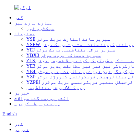
گھر
ہمارے بارے میں
فیکٹری ٹور
مصنوعات
YSE سیریز سافٹ اسٹارٹ بریک موٹر
رائیو انٹیگریٹڈ سافٹ اسٹارٹ بریک موٹر
YEJ سیریز برقی مقناطیسی بریک موٹر
YBX3 سیریز دھماکہ پروف موٹر
ت دانت کی سطح کو کم کرنے والا خصوصی موٹر
ی کارکردگی تین فیز غیر مطابقت پذیر موٹر
ی کارکردگی تین فیز غیر مطابقت پذیر موٹر
والی میٹالرجیکل فریکوئنسی کنورژن موٹر
میٹالرجیکل متغیر فریکوئنسی بریک موٹرز
برقی مقناطیسی AC بریک
خبریں
اکثر پوچھے گئے سوالات
ہم سے رابطہ کریں۔
English
گھر
خبریں