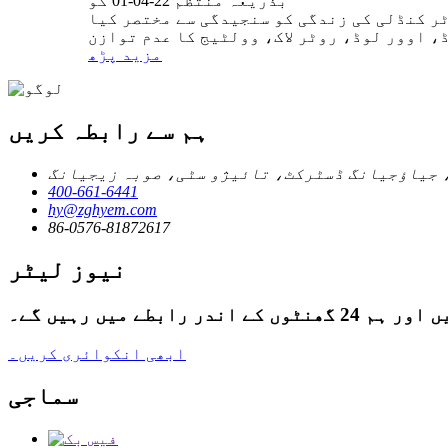
بذریعہ منتظم 22-04-01 کو
ر کنڈلی کی زندگی کو سنجیدگی سے مختصر کیا
مزید پڑھ
ہم سے رابطہ کریں
 جیاؤجیانگ ڈسٹرکٹ، تائیژو سٹی، صوبہ زیجیانگ
400-661-6441
hy@zghyem.com
86-0576-81872617
نیوز لیٹر
میں رہیں گے۔
ابھی انکوائری کریں۔
سماجی