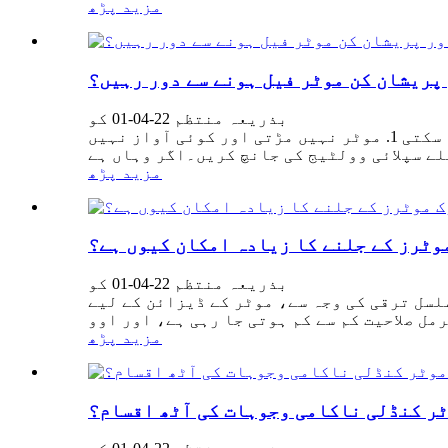
مزید پڑھ
پریشان کن موٹر فیل ہونے سے دور رہیں؟
بذریعہ منتظم 22-04-01 کو
اپنے چھوٹے ہاتھوں کو حرکت دیں اور پریشان کن موٹر فیل ہونے سے دور رہیں؟1. موٹر شروع نہیں کی جا سکتی 1. موٹر نہیں مڑتی اور کوئی آواز نہیں
مزید پڑھ
وٹرز کے جلنے کا زیادہ امکان کیوں ہے؟
بذریعہ منتظم 22-04-01 کو
ن کیوں ہے؟1. موصلیت کی ٹیکنالوجی کی مسلسل ترقی کی وجہ سے، موٹر کے ڈیزائن کے لیے
مزید پڑھ
ر کنڈلی ناکامی وجوہات کی آٹھ اقسام؟