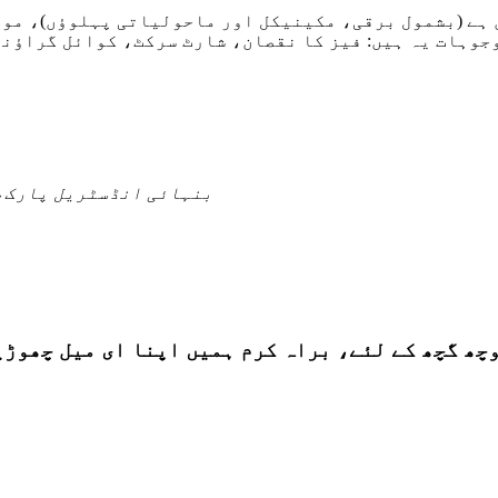
 ہے (بشمول برقی، مکینیکل اور ماحولیاتی پہلوؤں)، موٹ
بنہائی انڈسٹریل پارک،
راہ کرم ہمیں اپنا ای میل چھوڑیں اور ہم 24 گھنٹوں کے اندر رابطے 