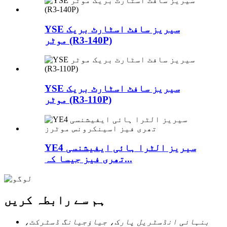
YSE سیریز سافٹ اسٹارٹ بریک
موٹر (R3-140P)
YSE سیریز سافٹ اسٹارٹ بریک
موٹر (R3-110P)
YE4 سیریز الٹرا ہائی ایفیشنسی
تھری فیز جیسا کہ...
ہم سے رابطہ کریں
بنہائی انڈسٹریل پارک، جیاؤجیانگ ڈسٹرکٹ،