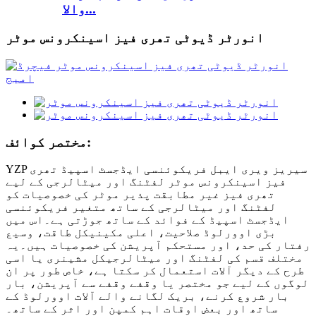
والا...
انورٹر ڈیوٹی تھری فیز اسینکرونس موٹر
مختصر کوائف:
YZP سیریز ویری ایبل فریکوئنسی ایڈجسٹ اسپیڈ تھری
فیز اسینکرونس موٹر لفٹنگ اور میٹالرجی کے لیے
تھری فیز غیر مطابقت پذیر موٹر کی خصوصیات کو
لفٹنگ اور میٹالرجی کے ساتھ متغیر فریکوئنسی
ایڈجسٹ اسپیڈ کے فوائد کے ساتھ جوڑتی ہے۔اس میں
بڑی اوورلوڈ صلاحیت، اعلی مکینیکل طاقت، وسیع
رفتار کی حد، اور مستحکم آپریشن کی خصوصیات ہیں۔یہ
مختلف قسم کی لفٹنگ اور میٹالرجیکل مشینری یا اسی
طرح کے دیگر آلات استعمال کر سکتا ہے، خاص طور پر ان
لوگوں کے لیے جو مختصر یا وقفے وقفے سے آپریشن، بار
بار شروع کرنے، بریک لگانے والے آلات اوورلوڈ کے
ساتھ اور بعض اوقات اہم کمپن اور اثر کے ساتھ۔