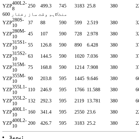
400L2-
YZP
250
499.3
745
3183
25.8
380
2
8
ہم وقت ساز رفتار 600r/منٹ
280S-
YZP
37
88
590
599
2.519
380
3
10
280M-
YZP
45
107
590
728
2.978
380
3
10
315S1-
YZP
55
126.8
590
890
6.428
380
3
10
315S2-
YZP
63
144.5
590
1020
7.036
380
3
10
315M-
YZP
75
168.8
590
1214
7.908
380
3
10
355M-
YZP
90
203.8
595
1445
9.646
380
6
10
355L1-
YZP
110
246.9
595
1766
11.588
380
6
10
355L2-
YZP
132
292.3
595
2119
13.781
380
6
10
400L1-
YZP
160
341.4
595
2550
23.6
380
2
10
400L2-
YZP
200
426.7
595
3183
25.2
380
2
10
پچھلا: