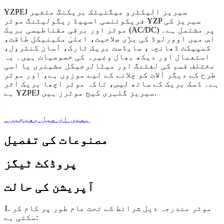
YZPEJ سیریز الیکٹرو میگنیٹک بریکنگ متغیر
فریکوئنسی اسپیڈ ریگولیٹنگ موٹر YZP سیریز کی
موٹر اور برقی مقناطیسی بریک (AC/DC) پر مشتمل ہے۔
اس میں اوورلوڈ کی بڑی صلاحیت، اعلیٰ مکینیکل طاقت،
کمپیکٹ ڈھانچہ، سایڈست بریک ٹارک، آسان کنٹرول،
استعمال اور دیکھ بھال وغیرہ کی خصوصیات ہیں۔ یہ
مختلف قسم کی لفٹنگ اور میٹالرجیکل مشینری یا اسی
طرح کے دیگر آلات کو چلانے کے لیے موزوں ہے، اور موٹر
ہے۔ ڈسک بریک کے ساتھ لیس، تاکہ موٹر اچھا بریک اثر
ہے YZPEJ سیریز گلہری کیج موٹرز ہیں.
ہمیں ای میل بھیجیں۔
مصنوعات کی تفصیل
پروڈکٹ ٹیگز
آپریشن کی حالت
1. موٹر مندرجہ ذیل شرائط کے تحت عام طور پر کام کر
سکتی ہے: