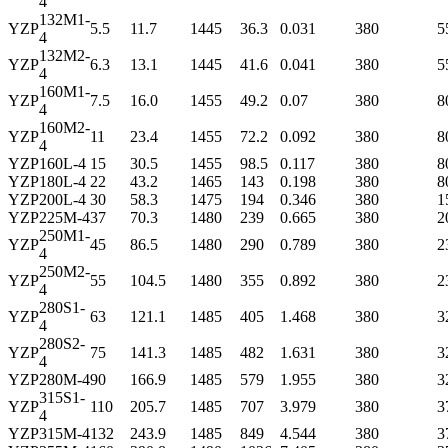
4
132M1-
YZP
5.5
11.7
1445
36.3
0.031
380
5
4
132M2-
YZP
6.3
13.1
1445
41.6
0.041
380
5
4
160M1-
YZP
7.5
16.0
1455
49.2
0.07
380
8
4
160M2-
YZP
11
23.4
1455
72.2
0.092
380
8
4
YZP
160L-4
15
30.5
1455
98.5
0.117
380
8
YZP
180L-4
22
43.2
1465
143
0.198
380
8
YZP
200L-4
30
58.3
1475
194
0.346
380
1
YZP
225M-4
37
70.3
1480
239
0.665
380
2
250M1-
YZP
45
86.5
1480
290
0.789
380
2
4
250M2-
YZP
55
104.5
1480
355
0.892
380
2
4
280S1-
YZP
63
121.1
1485
405
1.468
380
3
4
280S2-
YZP
75
141.3
1485
482
1.631
380
3
4
YZP
280M-4
90
166.9
1485
579
1.955
380
3
315S1-
YZP
110
205.7
1485
707
3.979
380
3
4
YZP
315M-4
132
243.9
1485
849
4.544
380
3