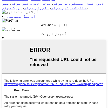
تھری فیز اسینکرونس موٹر
,
موٹر
,
تھری فیز موٹر
,
غیر
,
مطابقت پذیر موٹر
,
انورٹر موٹر
,
بریک موٹر
ای میل بھیجیں
WeChat اکاؤنٹ
آفیشل ایپلٹ
x