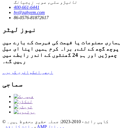
تائیژو سٹی، صوبہ زیجیانگ
400-661-6441
hy@zghyem.com
86-0576-81872617
نیوز لیٹر
ہماری مصنوعات یا قیمت کی فہرست کے بارے میں
پوچھ گچھ کے لئے، براہ کرم ہمیں اپنا ای میل
چھوڑیں اور ہم 24 گھنٹوں کے اندر رابطے میں
رہیں گے۔
ابھی انکوائری کریں۔
سماجی
© کاپی رائٹ - 2010-2023: جملہ حقوق محفوظ ہیں۔
AMP موبائل
-
سائٹ کا نقشہ