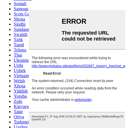
Somali
Samoan
Scots Gaelic
Shona
Sindhi
Sundanese
Swahili
Tajik
Tamil
Telugu
Thai
Ukrainian
Urdu
Uzbek
Vietnamese
Welsh
Xhosa
Yiddish
Yoruba
Zulu
Kinyarwanda
Tatar
Oriya
Turkmen
Uyghur