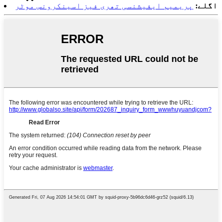
اگلے:
پریمیم ایفیشنسی تھری فیز اسینکرونس موٹر