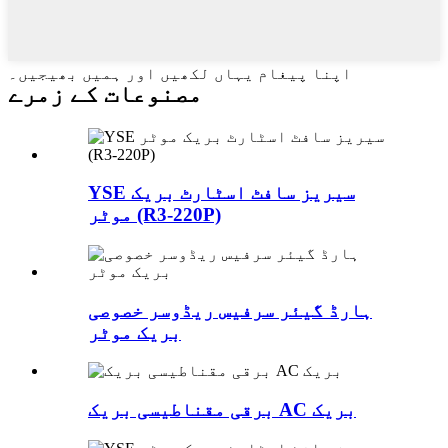
اپنا پیغام یہاں لکھیں اور ہمیں بھیجیں۔
مصنوعات کے زمرے
YSE سیریز سافٹ اسٹارٹ بریک
موٹر (R3-220P)
ہارڈ گیئر سرفیس ریڈوسر خصوصی
بریک موٹر
برقی مقناطیسی بریک AC بریک