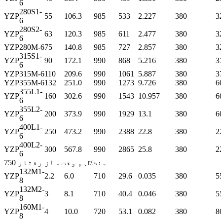
6
280S1-
YZP
55
106.3
985
533
2.227
380
3
6
280S2-
YZP
63
120.3
985
611
2.477
380
3
6
YZP
280M-6
75
140.8
985
727
2.857
380
3
315S1-
YZP
90
172.1
990
868
5.216
380
3
6
YZP
315M-6
110
209.6
990
1061
5.887
380
3
YZP
355M-6
132
251.0
990
1273
9.726
380
6
355L1-
YZP
160
302.6
990
1543
10.957
380
6
6
355L2-
YZP
200
373.9
990
1929
13.1
380
6
6
400L1-
YZP
250
473.2
990
2388
22.8
380
2
6
400L2-
YZP
300
567.8
990
2865
25.8
380
2
6
ہم وقت ساز رفتار 750r/منٹ
132M1-
YZP
2.2
6.0
710
29.6
0.035
380
5
8
132M2-
YZP
3
8.1
710
40.4
0.046
380
5
8
160M1-
YZP
4
10.0
720
53.1
0.082
380
8
8