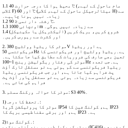
1.1 محیط ہوا کا درجہ حرارت 40 ℃ (عام ماحول کے لیے،
کلاس F) اور 60 ℃ (میٹالرجیکل ماحول کے لیے، کلاس H) سے
زیادہ نہیں ہونا چاہیے۔
1.2 رشتہ دار نمی ≤ 90 ℃.
1.3 اونچائی 1000m سے زیادہ نہیں ہوگی۔
1.4 شروع کریں، بریک کریں (الیکٹریکل یا مکینیکل)
اور کثرت سے ریورس کریں۔
2. موٹر کا ریٹیڈ وولٹیج 380V ہے اور ریٹیڈ
فریکوئنسی 50Hz ہے۔ریٹیڈ وولٹیج اور فریکوئنسی کا
تعین بھی صارف کی ضروریات کے مطابق کیا جا سکتا ہے۔
موٹر کی رفتار ریگولیشن رینج 1~100Hz ہے۔جب تعدد
ریٹیڈ فریکوئنسی سے کم ہوتی ہے تو مستقل ٹارک آؤٹ
پٹ فراہم کیا جاتا ہے، اور جب فریکوئنسی ریٹیڈ
فریکوئنسی سے زیادہ ہوتی ہے تو مستقل پاور آؤٹ پٹ
فراہم کی جاتی ہے۔
3. موٹر کا حوالہ ورکنگ سسٹم: S3 40%۔
1)۔تحفظ کا درجہ:
موٹر کا پروٹیکشن گریڈ IP54 ہے، کولنگ فین کا IP23
ہے، اور برقی مقناطیسی بریک کا IP23 ہے۔
2)۔کولنگ موڈ:
موٹر کو مکمل طور پر بند آزاد پنکھے (IC416) کے ذریعے