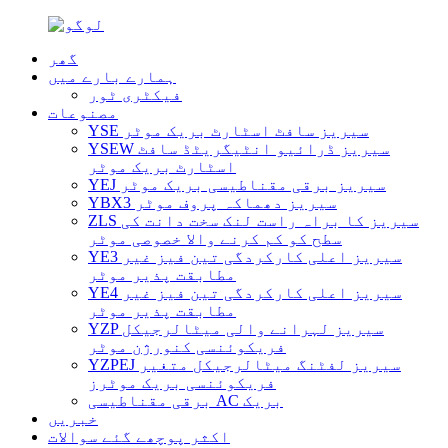
گھر
ہمارے بارے میں
فیکٹری ٹور
مصنوعات
YSE سیریز سافٹ اسٹارٹ بریک موٹر
YSEW سیریز ڈرائیو انٹیگریٹڈ سافٹ
اسٹارٹ بریک موٹر
YEJ سیریز برقی مقناطیسی بریک موٹر
YBX3 سیریز دھماکہ پروف موٹر
ZLS سیریز کا براہ راست لنک سخت دانت کی
سطح کو کم کرنے والا خصوصی موٹر
YE3 سیریز اعلی کارکردگی تین فیز غیر
مطابقت پذیر موٹر
YE4 سیریز اعلی کارکردگی تین فیز غیر
مطابقت پذیر موٹر
YZP سیریز لہرانے والی میٹالرجیکل
فریکوئنسی کنورژن موٹر
YZPEJ سیریز لفٹنگ میٹالرجیکل متغیر
فریکوئنسی بریک موٹرز
برقی مقناطیسی AC بریک
خبریں
اکثر پوچھے گئے سوالات