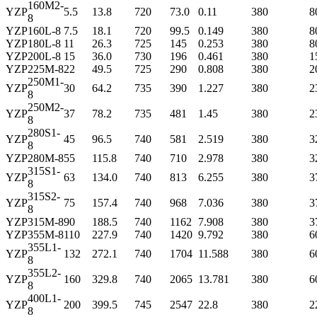
160M2-
YZP
5.5
13.8
720
73.0
0.11
380
8
8
YZP
160L-8
7.5
18.1
720
99.5
0.149
380
8
YZP
180L-8
11
26.3
725
145
0.253
380
8
YZP
200L-8
15
36.0
730
196
0.461
380
1
YZP
225M-8
22
49.5
725
290
0.808
380
2
250M1-
YZP
30
64.2
735
390
1.227
380
2
8
250M2-
YZP
37
78.2
735
481
1.45
380
2
8
280S1-
YZP
45
96.5
740
581
2.519
380
3
8
YZP
280M-8
55
115.8
740
710
2.978
380
3
315S1-
YZP
63
134.0
740
813
6.255
380
3
8
315S2-
YZP
75
157.4
740
968
7.036
380
3
8
YZP
315M-8
90
188.5
740
1162
7.908
380
3
YZP
355M-8
110
227.9
740
1420
9.792
380
6
355L1-
YZP
132
272.1
740
1704
11.588
380
6
8
355L2-
YZP
160
329.8
740
2065
13.781
380
6
8
400L1-
YZP
200
399.5
745
2547
22.8
380
2
8