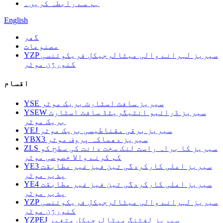
ہم سے رابطہ کریں۔
English
گھر
مصنوعات
YZP سیریز لہرانے والی میٹالرجیکل فریکوئنسی
کنورژن موٹر
اقسام
YSE سیریز سافٹ اسٹارٹ بریک موٹر
YSEW سیریز ڈرائیو انٹیگریٹڈ سافٹ اسٹارٹ
بریک موٹر
YEJ سیریز برقی مقناطیسی بریک موٹر
YBX3 سیریز دھماکہ پروف موٹر
ZLS سیریز کا براہ راست لنک سخت دانت کی سطح کو
کم کرنے والا خصوصی موٹر
YE3 سیریز اعلی کارکردگی تین فیز غیر مطابقت
پذیر موٹر
YE4 سیریز اعلی کارکردگی تین فیز غیر مطابقت
پذیر موٹر
YZP سیریز لہرانے والی میٹالرجیکل فریکوئنسی
کنورژن موٹر
YZPEJ سیریز لفٹنگ میٹالرجیکل متغیر