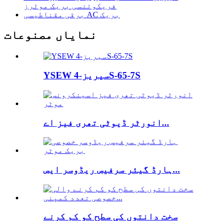
فریکوئنسی بریک موٹرز
برقی مقناطیسی AC بریک
نمایاں مصنوعات
YSEW سیریز-4S-65-7S
انورٹر ڈیوٹی تھری فیز اے...
ہارڈ گیئر سرفیس ریڈوسر ایس...
سخت دانتوں کی سطح کو کم کرنے