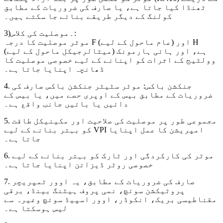
ٹھنڈا کیا جاتا ہے، یا صارف کی ضروریات کے مطابق
کولنگ کے دیگر طریقے بنائے جا سکتے ہیں۔
3)۔موصلیت کی کلاس:
موٹر موصلیت کا درجہ F (عام ماحول کے لیے) اور H
(میٹالرجیکل ماحول کے لیے) ہے، اور ہائی ہارمونک
وولٹیج کے اثرات کو اپنانے کے لیے خصوصی موصلیت کا
ڈھانچہ اپنایا جاتا ہے۔
4. جنکشن باکس: موٹر سٹیٹر جنکشن باکس صارف کی
ضروریات کے مطابق بیس کے اوپری حصے میں، یا بیس کے
دائیں یا بائیں جانب واقع ہے۔
5. مجموعی طور پر موصلیت کی صلاحیت اور مکینیکل طاقت
کو بہتر بنانے کے لیے VPI امپریشن کا عمل اپنایا
جاتا ہے۔
6. موٹر کی کارکردگی اور ٹارک کو بہتر بنانے کے لیے
خصوصی روٹر ڈیزائن اپنایا جاتا ہے۔
7. صارف کی ضروریات کے مطابق، یہ اوور ٹمپریچر
پروٹیکشن سوئچ، نمی پروف ہیٹنگ بینڈ، برقی
مقناطیسی بریک، انکوڈر، اوور اسپیڈ سوئچ وغیرہ سے
لیس ہوسکتا ہے۔