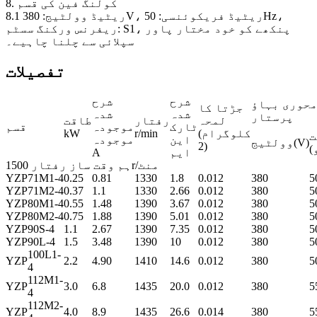
8. کولنگ فین کی قسم
8.1 ریٹیڈ وولٹیج: 380V، ریٹیڈ فریکوئنسی: 50Hz،
ریفرنس ورکنگ سسٹم: S1، پنکھے کو خود مختار پاور
سپلائی سے چلنا چاہیے۔
تفصیلات
شرح
شرح
حوری بہاؤ
جڑتا کا
شدہ
شدہ
پرستار
لمحہ
رفتار
طاقت
ٹارک
موجودہ
قسم
(کلوگرام
r/min
kW
ت
این
موجودہ
وولٹیج(V)
2)
ایم
A
ہم وقت ساز رفتار 1500r/منٹ
YZP
71M1-4
0.25
0.81
1330
1.8
0.012
380
5
YZP
71M2-4
0.37
1.1
1330
2.66
0.012
380
5
YZP
80M1-4
0.55
1.48
1390
3.67
0.012
380
5
YZP
80M2-4
0.75
1.88
1390
5.01
0.012
380
5
YZP
90S-4
1.1
2.67
1390
7.35
0.012
380
5
YZP
90L-4
1.5
3.48
1390
10
0.012
380
5
100L1-
YZP
2.2
4.90
1410
14.6
0.012
380
5
4
112M1-
YZP
3.0
6.8
1435
20.0
0.012
380
5
4
112M2-
YZP
4.0
8.9
1435
26.6
0.014
380
5